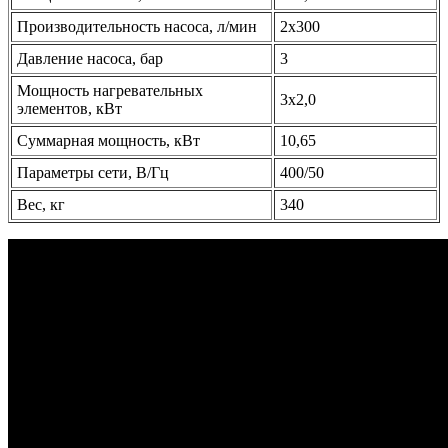
Производительность насоса, л/мин
2х300
Давление насоса, бар
3
Мощность нагревательных
3х2,0
элементов, кВт
Суммарная мощность, кВт
10,65
Параметры сети, В/Гц
400/50
Вес, кг
340